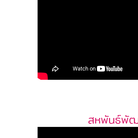
สหพันธ์พั