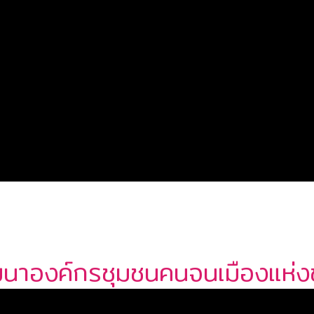
ฒนาองค์กรชุมชนคนจนเมืองแห่งช