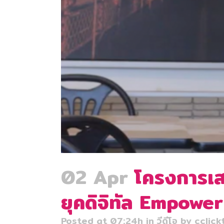
02 Apr
โครงการเสร
ยุคดิจิทัล Empow
Posted at 07:24h
in
วีดีโอ
by
cclick