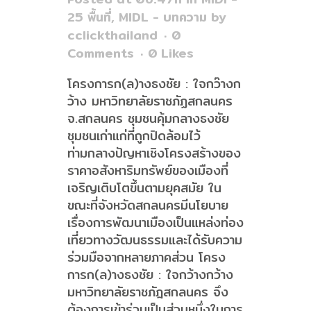
25 พื้นที่
,
MIDL - บทความ
by
cclickthailand
0
Comments
0
Likes
โครงการก(ล)างธงชัย : ใจกว๊างก
ว้าง มหาวิทยาลัยราชภัฏสกลนคร
จ.สกลนคร ชุมชนคุ้มกลางธงชัย
ชุมชนเก่าแก่ที่ถูกปิดล้อมไว้
ท่ามกลางปัญหาเชิงโครงสร้างของ
ราคาอสังหาริมทรัพย์ของเมืองที่
เจริญเติบโตขึ้นตามยุคสมัย ใน
ขณะที่จังหวัดสกลนครมีนโยบาย
เรื่องการพัฒนาเมืองเป็นแหล่งท่อง
เที่ยวทางวัฒนธรรมและได้รับความ
ร่วมมือจากหลายภาคส่วน โครง
การก(ล)างธงชัย : ใจกว้างกว้าง
มหาวิทยาลัยราชภัฎสกลนคร จึง
ต้องการเข้าร่วมเป็นส่วนหนึ่งในการ