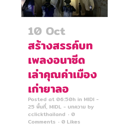
10 Oct
สร้างสรรค์บท
เพลงอนาซีด
เล่าคุณค่าเมือง
เก่ายาลอ
Posted at 06:50h
in
MIDI -
25 พื้นที่
,
MIDL - บทความ
by
cclickthailand
0
Comments
0
Likes