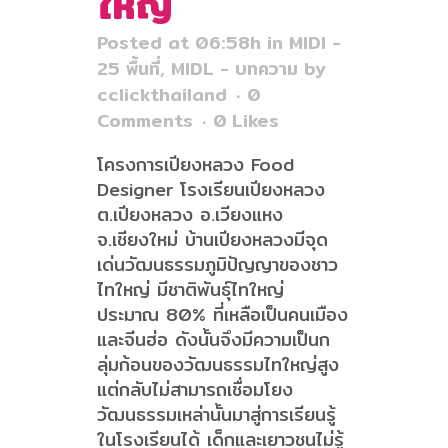
ใหญ่
Posted at 06:58h
in
MIDI -
25 พื้นที่
,
MIDL - บทความ
by
cclickthailand
0
Comments
0
Likes
โครงการเปียงหลวง Food
Designer โรงเรียนเปียงหลวง
ต.เปียงหลวง อ.เวียงแหง
จ.เชียงใหม่ บ้านเปียงหลวงมีจุด
เด่นวัฒนธรรมภูมิปัญญาของชาว
ไทใหญ่ มีชาติพันธุ์ไทใหญ่
ประมาณ 80% ที่เหลือเป็นคนเมือง
และจีนฮ่อ ดังนั้นจึงมีความเป็นก
ลุ่มก้อนของวัฒนธรรมไทใหญ่สูง
แต่กลับไม่สามารถเชื่อมโยง
วัฒนธรรมเหล่านั้นมาสู่การเรียนรู้
ในโรงเรียนได้ เด็กและเยาวชนไม่รู้