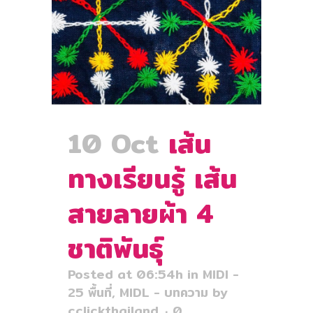
10 Oct
เส้น
ทางเรียนรู้ เส้น
สายลายผ้า 4
ชาติพันธุ์
Posted at 06:54h
in
MIDI -
25 พื้นที่
,
MIDL - บทความ
by
cclickthailand
0