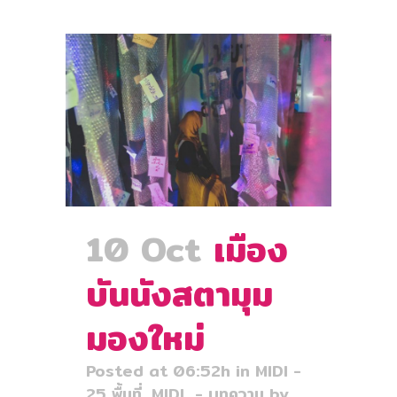
10 Oct
เมือง
บันนังสตามุม
มองใหม่
Posted at 06:52h
in
MIDI -
25 พื้นที่
,
MIDL - บทความ
by