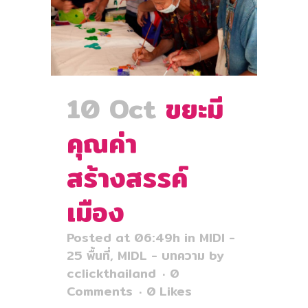
10 Oct
ขยะมี
คุณค่า
สร้างสรรค์
เมือง
Posted at 06:49h
in
MIDI -
25 พื้นที่
,
MIDL - บทความ
by
cclickthailand
0
Comments
0
Likes