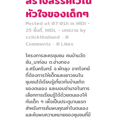
สร้างสรรค์ไว้ใน
หัวใจของเด็กๆ
Posted at 07:01h
in
MIDI -
25 พื้นที่
,
MIDL - บทความ
by
cclickthailand
0
Comments
0
Likes
โครงการละครชุมชน คนบ้านวัด
ขัน_นาท่อม ต.อ่างทอง
อ.ศรีนครินทร์ จ.พัทลุง จากโจทย์
ที่ต้องการให้เด็กและเยาวชนใน
ชุมชนได้เรียบรู้เกี่ยวกับบ้านเกิด
ของตนเอง และมอบอำนาจในการ
เลือกการเรียนรู้ได้ด้วยตนเองให้
กับเด็ก ๆ เพื่อเป็นประตูบานแรก
สำหรับการค้นพบคุณค่าในตนเอง
และค้นพบความหมายของชุมชนที่มี