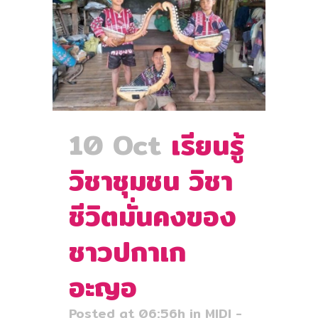
10 Oct
เรียนรู้
วิชาชุมชน วิชา
ชีวิตมั่นคงของ
ชาวปกาเก
อะญอ
Posted at 06:56h
in
MIDI -