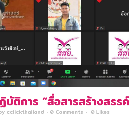
บัติการ “สื่อสารสร้างสรรค
by
cclickthailand
0 Comments
0
Likes